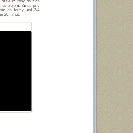
 stále muffiny do nich
trieť olejom. Zmes je v
me do formy, asi 3/4
ne 20 minút.