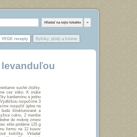
Hľadať na tejto lokalite
VEGE recepty
Bylinky, plody a korene
 levanduľou
zmiešame suché zložky.
eme cez sitko. K múke
žičky kardamónu a jednu
 Vydličkou rozpučíme 3
síme rozpučiť úplne na
 budú štrukturované a
yžice cukru, 2 menšie
sledne do mokrej zmesi
ec ešte pridáme 125 g
nu formu na 12 kusov
nové košíčky. Vkladať