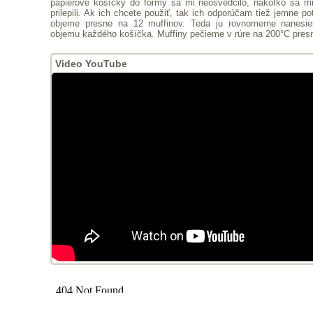
papierové košíčky do formy sa mi neosvedčilo, nakoľko sa mi
prilepili. Ak ich chcete použiť, tak ich odporúčam tiež jemne po
objeme presne na 12 muffinov. Teda ju rovnomerne nanesie
objemu každého košíčka. Muffiny pečieme v rúre na 200°C pres
Video YouTube