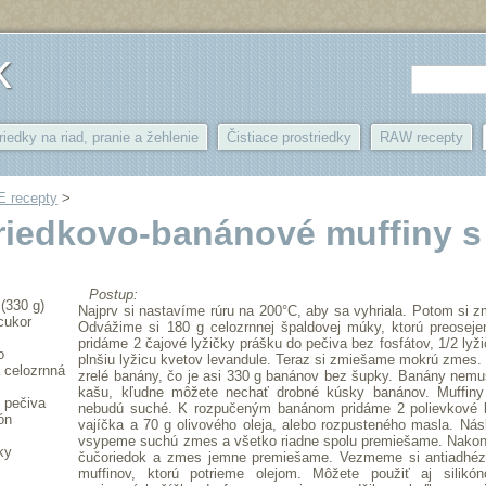
k
riedky na riad, pranie a žehlenie
Čistiace prostriedky
RAW recepty
 recepty
‎ > ‎
iedkovo-banánové muffiny s
Postup:
 (330 g)
Najprv si nastavíme rúru na 200°C, aby sa vyhriala. Potom si 
 cukor
Odvážime si 180 g celozrnnej špaldovej múky, ktorú preosej
pridáme 2 čajové lyžičky prášku do pečiva bez fosfátov, 1/2 ly
o
plnšiu lyžicu kvetov levandule. Teraz si zmiešame mokrú zmes.
 celozrnná
zrelé banány, čo je asi 330 g banánov bez šupky. Banány nemu
kašu, kľudne môžete nechať drobné kúsky banánov. Muffiny
 pečiva
nebudú suché. K rozpučeným banánom pridáme 2 polievkové l
ón
vajíčka a 70 g olivového oleja, alebo rozpusteného masla. Ná
vsypeme suchú zmes a všetko riadne spolu premiešame. Nakoni
ky
čučoriedok a zmes jemne premiešame. Vezmeme si antiadhéz
muffinov, ktorú potrieme olejom. Môžete použiť aj silikó