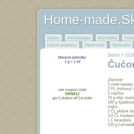
Home-made.S
Domov
Aromaterapia
Kozmetika
Prost
Liečivé prípravky
Hand-made
Spiritualita
Domov
‎ > ‎
VEGE
Meracie jednotky:
Čučor
1 g = 1 ml
Zloženie:
3 zrelé banány
2 PL trstinový
use coupon code
2 vajíčka
RRN812
70 g olej/ masl
get 5 dollars off 1st order
180 g špaldová
múka
2 ČL prášok do
1/2 ČL kardam
1 L levanduľa
125 g čučoried