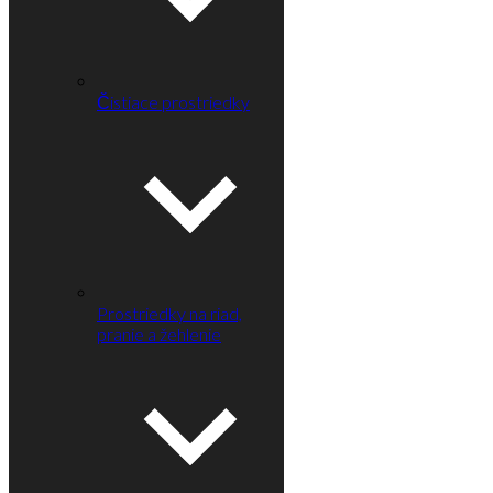
Čistiace prostriedky
Prostriedky na riad,
pranie a žehlenie