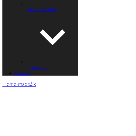
VEGE recepty
Spiritualita
Etikety
Home-made.Sk