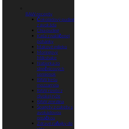
RAW recepty
Čokoládový puding
z avokáda
Chia puding
Kaša z naklíčenej
pohánky
Makové mlieko
Moringový
Milkshake
Nátierka zo
slnečnicových
semienok
RAW kešu
mozzarrela
RAW rizoto z
divokej ryže
RAW zmrzlina
Špagety z cukety s
avokádovou
omáčkou
Zdravé raňajky do
skla