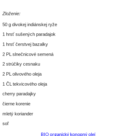
Zloženie:
50 g divokej indiánskej ryže
1 hrsť sušených paradajok
1 hrsť čerstvej bazalky
2 PL slnečnicové semená
2 strúčiky cesnaku
2 PL olivového oleja
1 ČL tekvicového oleja
cherry paradajky
čierne korenie
mletý koriander
soľ
BIO organický konopný olej