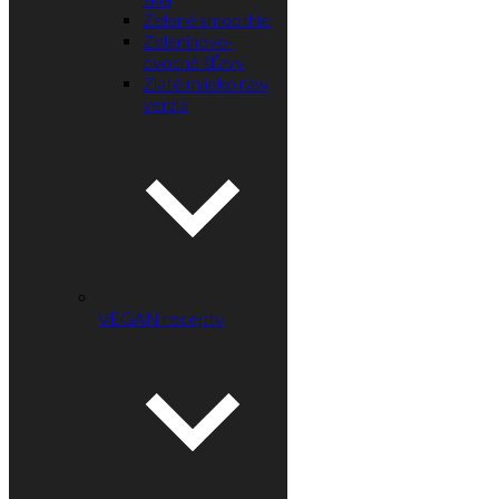
Zelené smoothie
Zeleninovo-
ovocné šťavy
Zlaté mlieko raw
verzia
VEGAN recepty