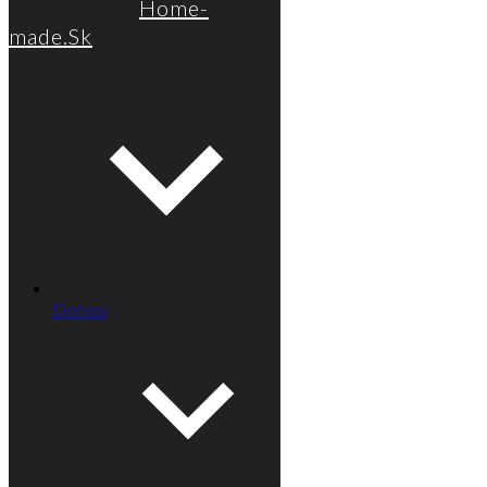
Home-
made.Sk
Domov