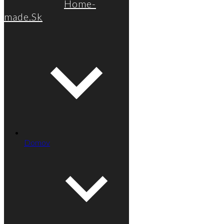
Home-
made.Sk
Domov