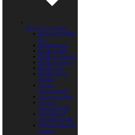
Čistiace prostriedky
Čistenie hrebeňov,
kief
Čistič koberca
Čistič kúpeľňa
Čistič na notebook
Čistič na parkety
Čistič na sklo
Čistič ovocia a
zeleniny
Domáci
bleach/bielidlo
Krém na topánky
Krémový
abrazívny čistič
Odstraňovač
vodného kameňa
Papierové čistiace
obrúsky