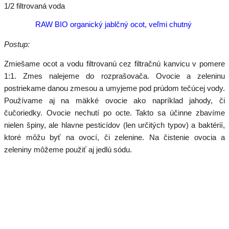
1/2 filtrovaná voda
RAW BIO organický jablčný ocot, veľmi chutný
Postup:
Zmiešame ocot a vodu filtrovanú cez filtračnú kanvicu v pomere
1:1. Zmes nalejeme do rozprašovača. Ovocie a zeleninu
postriekame danou zmesou a umyjeme pod prúdom tečúcej vody.
Používame aj na mäkké ovocie ako napríklad jahody, či
čučoriedky. Ovocie nechutí po octe. Takto sa účinne zbavíme
nielen špiny, ale hlavne pesticídov (len určitých typov) a baktérií,
ktoré môžu byť na ovocí, či zelenine. Na čistenie ovocia a
zeleniny môžeme použiť aj jedlú sódu.