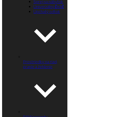
Sprej na nábytok
Univerzálny čistič
Upchatý odtok
Prostriedky na riad,
pranie a žehlenie
RAW recepty