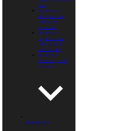
rany
Tinktúra zo
skorocelu na
zastavenie
krvácania
Tinktúra z
pagaštanu na
kŕčové žily, či
drobné žilky
Tinktúra z
Vilcacory proti
rakovine
Hand-made