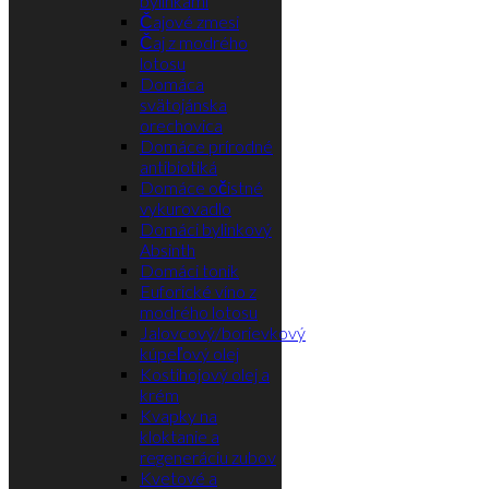
Čajové zmesi
Čaj z modrého
lotosu
Domáca
svätojánska
orechovica
Domáce prírodné
antibiotiká
Domáce očistné
vykurovadlo
Domáci bylinkový
Absinth
Domáci tonik
Euforické víno z
modrého lotosu
Jalovcový/borievkový
kúpeľový olej
Kostihojový olej a
krém
Kvapky na
kloktanie a
regeneráciu zubov
Kvetové a