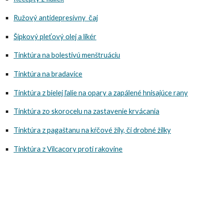
Ružový antidepresívny čaj
Šípkový pleťový olej a likér
Tinktúra na bolestivú menštruáciu
Tinktúra na bradavice
Tinktúra z bielej ľalie na opary a zapálené hnisajúce rany
Tinktúra zo skorocelu na zastavenie krvácania
Tinktúra z pagaštanu na kŕčové žily, či drobné žilky
Tinktúra z Vilcacory proti rakovine