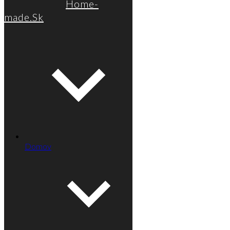
Home-
made.Sk
Domov