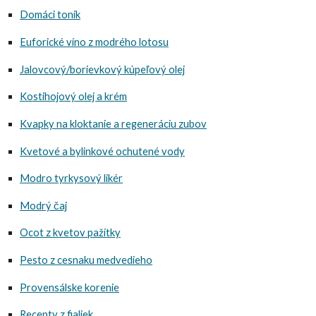
Domáci tonik
Euforické víno z modrého lotosu
Jalovcový/borievkový kúpeľový olej
Kostihojový olej a krém
Kvapky na kloktanie a regeneráciu zubov
Kvetové a bylinkové ochutené vody
Modro tyrkysový likér
Modrý čaj
Ocot z kvetov pažítky
Pesto z cesnaku medvedieho
Provensálske korenie
Recepty z fialiek