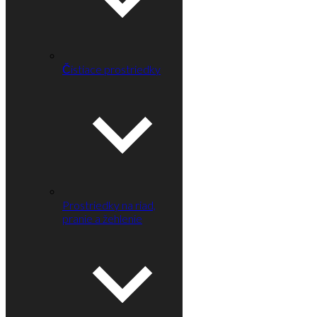
Čistiace prostriedky
Prostriedky na riad,
pranie a žehlenie