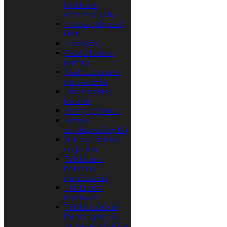
bylinkové
ochutené vody
Modro tyrkysový
likér
Modrý čaj
Ocot z kvetov
pažítky
Pesto z cesnaku
medvedieho
Provensálske
korenie
Recepty z fialiek
Ružový
antidepresívny čaj
Šípkový pleťový
olej a likér
Tinktúra na
bolestivú
menštruáciu
Tinktúra na
bradavice
Tinktúra z bielej
ľalie na opary a
zapálené hnisajúce