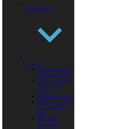
Aromaterapia
Bylinky
Afrodiziakum (čaj,
tinktúra, prášok)
Bachova kvetová
esencia ruža
šípová
Bylinkové kapsule
Bylinky pre zdravé,
pevné a väčšie
prsia
Celoročná
detoxikácia
bylinkami