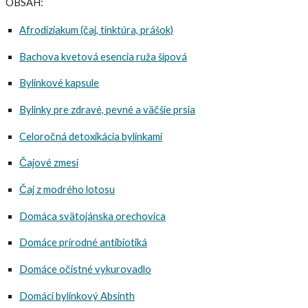
OBSAH:
Afrodiziakum (čaj, tinktúra, prášok)
Bachova kvetová esencia ruža šípová
Bylinkové kapsule
Bylinky pre zdravé, pevné a väčšie prsia
Celoročná detoxikácia bylinkami
Čajové zmesi
Čaj z modrého lotosu
Domáca svätojánska orechovica
Domáce prírodné antibiotiká
Domáce očistné vykurovadlo
Domáci bylinkový Absinth