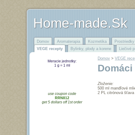
Home-made.Sk
Domov
Aromaterapia
Kozmetika
Prostriedky 
VEGE recepty
Bylinky, plody a korene
Liečivé p
Domov
‎ > ‎
VEGE rece
Meracie jednotky:
Domáci 
1 g = 1 ml
Zloženie:
500 ml mandľové mli
2 PL citrónová šťava
use coupon code
RRN812
get 5 dollars off 1st order