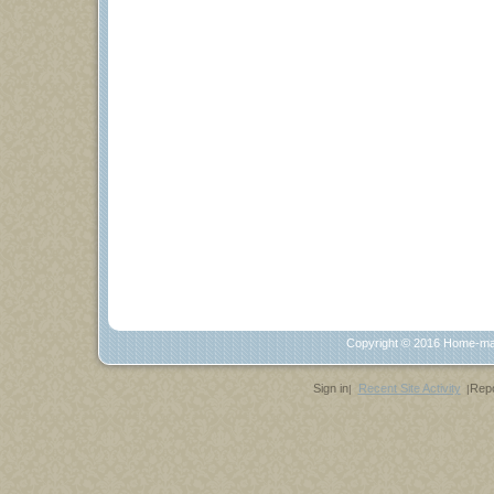
Copyright © 2016
Home-ma
Sign in
Recent Site Activity
Repo
|
|