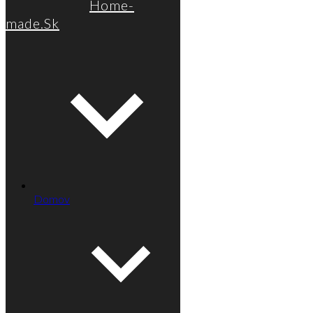
Home-
made.Sk
Domov