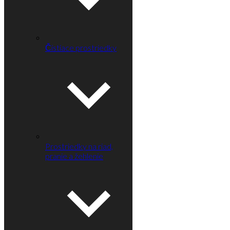
Čistiace prostriedky
Prostriedky na riad,
pranie a žehlenie