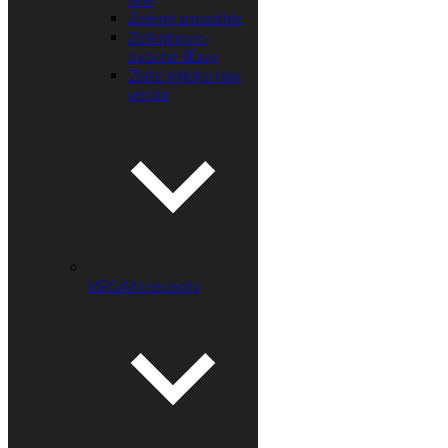
Zelené smoothie
Zeleninovo-
ovocné šťavy
Zlaté mlieko raw
verzia
VEGAN recepty