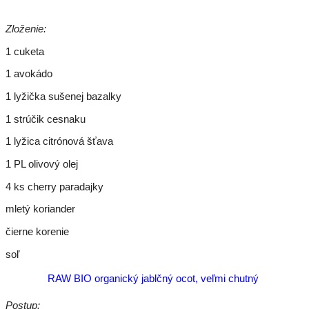
Zloženie:
1 cuketa
1 avokádo
1 lyžička sušenej bazalky
1 strúčik cesnaku
1 lyžica citrónová šťava
1 PL olivový olej
4 ks cherry paradajky
mletý koriander
čierne korenie
soľ
RAW BIO organický jablčný ocot, veľmi chutný
Postup: