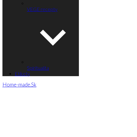
VEGE recepty
Spiritualita
Etikety
Home-made.Sk