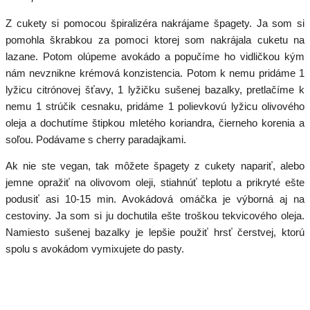
Z cukety si pomocou špiralizéra nakrájame špagety. Ja som si
pomohla škrabkou za pomoci ktorej som nakrájala cuketu na
lazane. Potom olúpeme avokádo a popučíme ho vidličkou kým
nám nevznikne krémová konzistencia. Potom k nemu pridáme 1
lyžicu citrónovej šťavy, 1 lyžičku sušenej bazalky, pretlačíme k
nemu 1 strúčik cesnaku, pridáme 1 polievkovú lyžicu olivového
oleja a dochutíme štipkou mletého koriandra, čierneho korenia a
soľou. Podávame s cherry paradajkami.
Ak nie ste vegan, tak môžete špagety z cukety napariť, alebo
jemne opražiť na olivovom oleji, stiahnúť teplotu a prikryté ešte
podusiť asi 10-15 min. Avokádová omáčka je výborná aj na
cestoviny. Ja som si ju dochutila ešte troškou tekvicového oleja.
Namiesto sušenej bazalky je lepšie použiť hrsť čerstvej, ktorú
spolu s avokádom vymixujete do pasty.