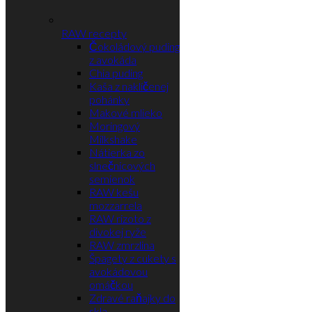
RAW recepty
Čokoládový puding
z avokáda
Chia puding
Kaša z naklíčenej
pohánky
Makové mlieko
Moringový
Milkshake
Nátierka zo
slnečnicových
semienok
RAW kešu
mozzarrela
RAW rizoto z
divokej ryže
RAW zmrzlina
Špagety z cukety s
avokádovou
omáčkou
Zdravé raňajky do
skla