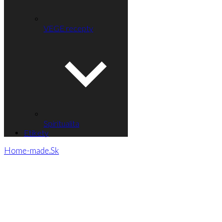
VEGE recepty
Spiritualita
Etikety
Home-made.Sk