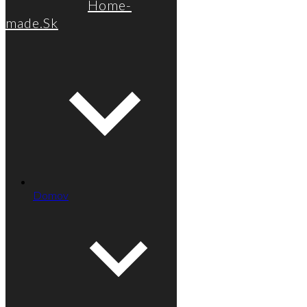
Home-
made.Sk
Domov