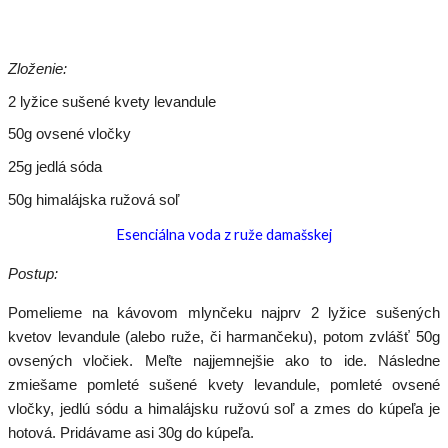
Zloženie:
2 lyžice sušené kvety levandule
50g ovsené vločky
25g jedlá sóda
50g himalájska ružová soľ
Esenciálna voda z ruže damašskej
Postup:
Pomelieme na kávovom mlynčeku najprv 2 lyžice sušených
kvetov levandule (alebo ruže, či harmančeku), potom zvlášť 50g
ovsených vločiek. Meľte najjemnejšie ako to ide. Následne
zmiešame pomleté sušené kvety levandule, pomleté ovsené
vločky, jedlú sódu a himalájsku ružovú soľ a zmes do kúpeľa je
hotová. Pridávame asi 30g do kúpeľa.