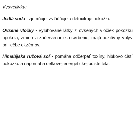
Vysvetlivky:
Jedlá sóda
- zjemňuje, zvláčňuje a detoxikuje pokožku.
Ovsené vločky
- vylúhované látky z ovsených vločiek pokožku
upokoja, zmiernia začervenanie a svrbenie, majú pozitívny vplyv
pri liečbe ekzémov.
Himalájska ružová soľ
- pomáha odčerpať toxíny, hĺbkovo čistí
pokožku a napomáha celkovej energetickej očiste tela.