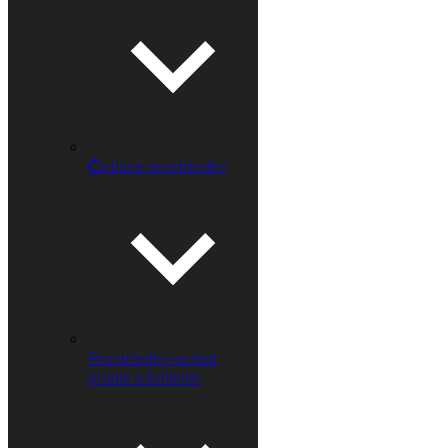
Čistiace prostriedky
Prostriedky na riad,
pranie a žehlenie