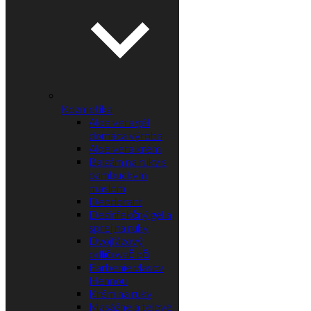
Kozmetika
Aloe vera gél
domáca výroba
Aloe vera krém
Balzám na ruky s
bambuckým
maslom
Deodorant
Dezinfekčný gél a
sprej na ruky
Dvojfázový
odličovač očí
Farbenie vlasov
Hennou
Krém na ruky
Masážne a telové