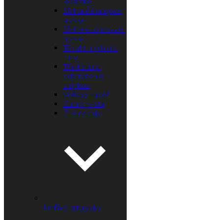
lekárskej
Šľahané mangové
maslo
Šľahané tónovacie
maslo
Tekuté mydlo na
ruky
Tinktúra na
odstránenie
chĺpkov
Voňavý kúpeľ
Zubná pasta
Žlté nechty
Liečivé prípravky