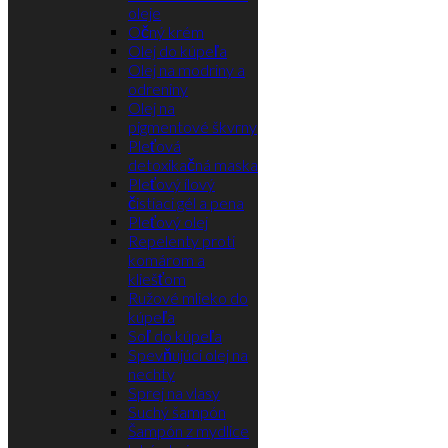
oleje
Očný krém
Olej do kúpeľa
Olej na modriny a
odreniny
Olej na
pigmentové škvrny
Pleťová
detoxikačná maska
Pleťový ílový
čistiaci gél a pena
Pleťový olej
Repelenty proti
komárom a
kliešťom
Ružové mlieko do
kúpeľa
Soľ do kúpeľa
Spevňujúci olej na
nechty
Sprej na vlasy
Suchý šampón
Šampón z mydlice