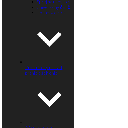
Sprej na nábytok
Univerzálny čistič
Upchatý odtok
Prostriedky na riad,
pranie a žehlenie
RAW recepty