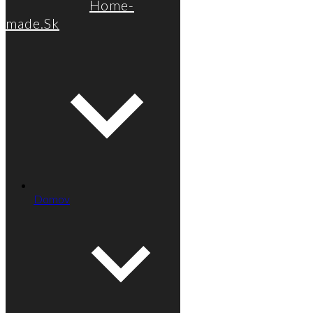
Home-
made.Sk
Domov