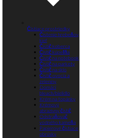
Čistiace prostriedky
Čistenie hrebeňov,
kief
Čistič koberca
Čistič kúpeľňa
Čistič na notebook
Čistič na parkety
Čistič na sklo
Čistič ovocia a
zeleniny
Domáci
bleach/bielidlo
Krém na topánky
Krémový
abrazívny čistič
Odstraňovač
vodného kameňa
Papierové čistiace
obrúsky