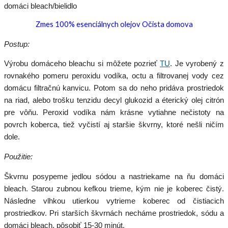
domáci bleach/bielidlo
Zmes 100% esenciálnych olejov Očista domova
Postup:
Výrobu domáceho bleachu si môžete pozrieť
TU
. Je vyrobený z
rovnakého pomeru peroxidu vodíka, octu a filtrovanej vody cez
domácu filtračnú kanvicu. Potom sa do neho pridáva prostriedok
na riad, alebo trošku tenzidu decyl glukozid a éterický olej citrón
pre vôňu. Peroxid vodíka nám krásne vytiahne nečistoty na
povrch koberca, tiež vyčistí aj staršie škvrny, ktoré nešli ničím
dole.
Použitie:
Škvrnu posypeme jedlou sódou a nastriekame na ňu domáci
bleach. Starou zubnou kefkou trieme, kým nie je koberec čistý.
Následne vlhkou utierkou vytrieme koberec od čistiacich
prostriedkov. Pri starších škvrnách necháme prostriedok, sódu a
domáci bleach, pôsobiť 15-30 minút.