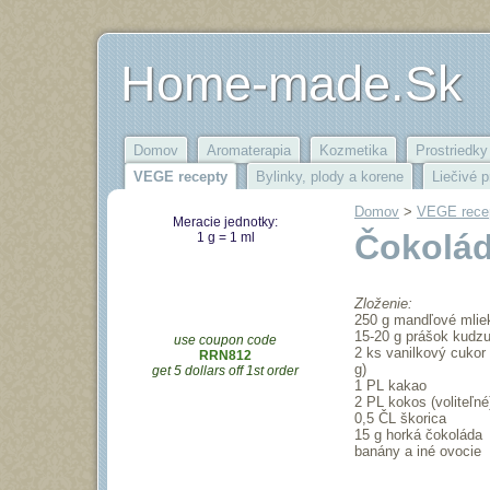
Home-made.Sk
Domov
Aromaterapia
Kozmetika
Prostriedky 
VEGE recepty
Bylinky, plody a korene
Liečivé p
Domov
‎ > ‎
VEGE rece
Meracie jednotky:
Čokolád
1 g = 1 ml
Zloženie:
250 g mandľové mlie
15-20 g prášok kudz
use coupon code
2 ks vanilkový cukor
RRN812
g)
get 5 dollars off 1st order
1 PL kakao
2 PL kokos (voliteľné
0,5 ČL škorica
15 g horká čokoláda
banány a iné ovocie