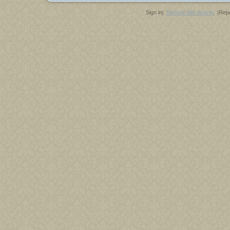
Sign in
Recent Site Activity
Repo
|
|