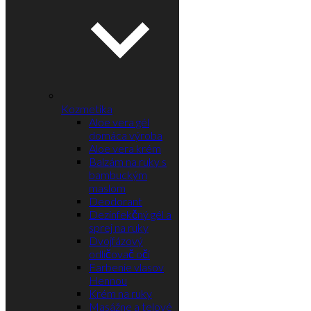
Kozmetika
Aloe vera gél
domáca výroba
Aloe vera krém
Balzám na ruky s
bambuckým
maslom
Deodorant
Dezinfekčný gél a
sprej na ruky
Dvojfázový
odličovač očí
Farbenie vlasov
Hennou
Krém na ruky
Masážne a telové