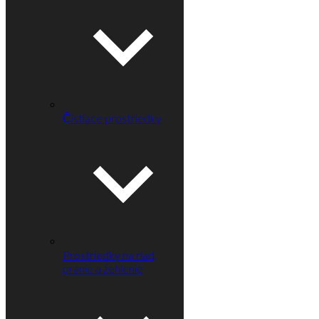
Čistiace prostriedky
Prostriedky na riad,
pranie a žehlenie