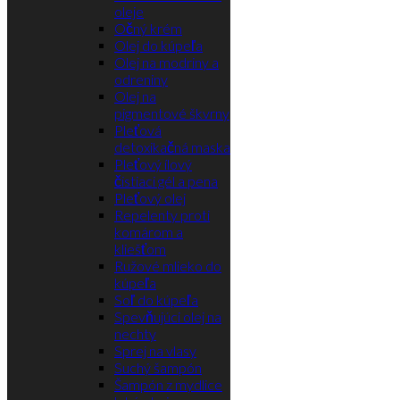
oleje
Očný krém
Olej do kúpeľa
Olej na modriny a
odreniny
Olej na
pigmentové škvrny
Pleťová
detoxikačná maska
Pleťový ílový
čistiaci gél a pena
Pleťový olej
Repelenty proti
komárom a
kliešťom
Ružové mlieko do
kúpeľa
Soľ do kúpeľa
Spevňujúci olej na
nechty
Sprej na vlasy
Suchý šampón
Šampón z mydlice