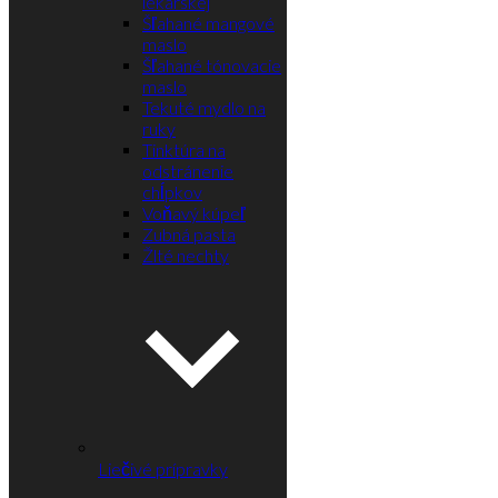
lekárskej
Šľahané mangové
maslo
Šľahané tónovacie
maslo
Tekuté mydlo na
ruky
Tinktúra na
odstránenie
chĺpkov
Voňavý kúpeľ
Zubná pasta
Žlté nechty
Liečivé prípravky