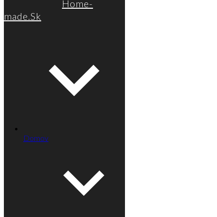
Home-
made.Sk
Domov