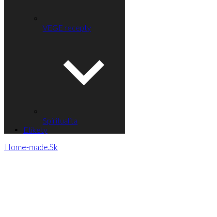
VEGE recepty
Spiritualita
Etikety
Home-made.Sk