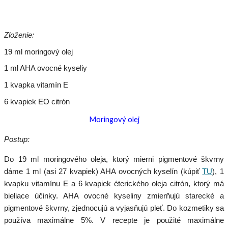
Zloženie:
19 ml moringový olej
1 ml AHA ovocné kyseliy
1 kvapka vitamín E
6 kvapiek EO citrón
Moringový olej
Postup:
Do 19 ml moringového oleja, ktorý mierni pigmentové škvrny
dáme 1 ml (asi 27 kvapiek) AHA ovocných kyselín (kúpiť
TU
), 1
kvapku vitamínu E a 6 kvapiek éterického oleja citrón, ktorý má
bieliace účinky. AHA ovocné kyseliny zmierňujú starecké a
pigmentové škvrny, zjednocujú a vyjasňujú pleť. Do kozmetiky sa
používa maximálne 5%. V recepte je použité maximálne