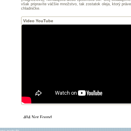
však pripravíte väčšie množstvo, tak zostatok oleja, ktorý práv
chladničke.
Video YouTube