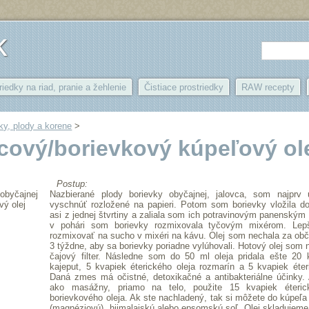
k
riedky na riad, pranie a žehlenie
Čistiace prostriedky
RAW recepty
ky, plody a korene
‎ > ‎
cový/borievkový kúpeľový ol
Postup:
 obyčajnej
Nazbierané plody borievky obyčajnej, jalovca, som najprv
vý olej
vyschnúť rozložené na papieri. Potom som borievky vložila d
asi z jednej štvrtiny a zaliala som ich potravinovým panenským
v pohári som borievky rozmixovala tyčovým mixérom. Lepš
rozmixovať na sucho v mixéri na kávu. Olej som nechala za ob
3 týždne, aby sa borievky poriadne vylúhovali. Hotový olej som n
čajový filter. Následne som do 50 ml oleja pridala ešte 20 k
kajeput, 5 kvapiek éterického oleja rozmarín a 5 kvapiek éter
Daná zmes má očistné, detoxikačné a antibakteriálne účinky. 
ako masážny, priamo na telo, použite 15 kvapiek éteri
borievkového oleja. Ak ste nachladený, tak si môžete do kúpeľa
(magnéziovú), hiimalajskú alebo epsomskú soľ. Olej skladujeme p