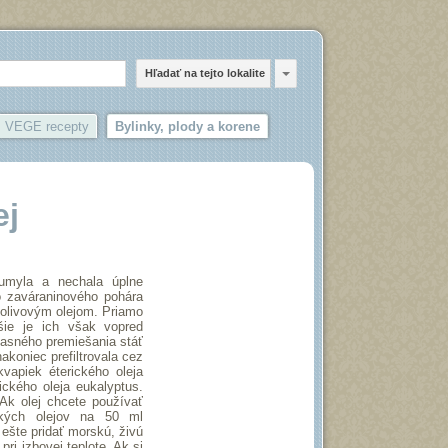
Hľadať na tejto lokalite
VEGE recepty
Bylinky, plody a korene
ej
 umyla a nechala úplne
o zaváraninového pohára
 olivovým olejom. Priamo
ie je ich však vopred
časného premiešania stáť
akoniec prefiltrovala cez
vapiek éterického oleja
ického oleja eukalyptus.
Ak olej chcete používať
ckých olejov na 50 ml
 ešte pridať morskú, živú
ri izbovej teplote. Ak si