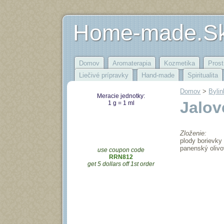
Home-made.S
Domov
Aromaterapia
Kozmetika
Prost
Liečivé prípravky
Hand-made
Spiritualita
Domov
‎ > ‎
Bylin
Meracie jednotky:
Jalov
1 g = 1 ml
Zloženie:
plody borievky
panenský olivo
use coupon code
RRN812
get 5 dollars off 1st order