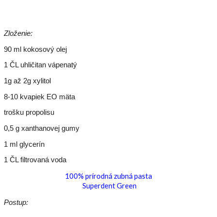
Zloženie:
90 ml kokosový olej
1 ČL uhličitan vápenatý
1g až 2g xylitol
8-10 kvapiek EO mäta
trošku propolisu
0,5 g xanthanovej gumy
1 ml glycerín
1 ČL filtrovaná voda
100% prírodná zubná pasta
Superdent Green
Postup: