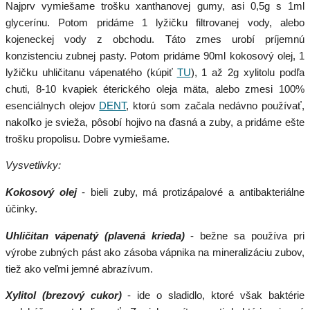
Najprv vymiešame trošku xanthanovej gumy, asi 0,5g s 1ml
glycerínu. Potom pridáme 1 lyžičku filtrovanej vody, alebo
kojeneckej vody z obchodu. Táto zmes urobí príjemnú
konzistenciu zubnej pasty. Potom pridáme 90ml kokosový olej, 1
lyžičku uhličitanu vápenatého (kúpiť
TU
), 1 až 2g xylitolu podľa
chuti, 8-10 kvapiek éterického oleja mäta, alebo zmesi 100%
esenciálnych olejov
DENT
, ktorú som začala nedávno používať,
nakoľko je svieža, pôsobí hojivo na ďasná a zuby, a pridáme ešte
trošku propolisu. Dobre vymiešame.
Vysvetlivky:
Kokosový olej
- bieli zuby, má protizápalové a antibakteriálne
účinky.
Uhličitan vápenatý (plavená krieda)
- bežne sa používa pri
výrobe zubných pást ako zásoba vápnika na mineralizáciu zubov,
tiež ako veľmi jemné abrazívum.
Xylitol (brezový cukor)
- ide o sladidlo, ktoré však baktérie