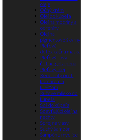
oleje
Očný krém
Olej do kúpeľa
Olej na modriny a
odreniny
Olej na
pigmentové škvrny
Pleťová
detoxikačná maska
Pleťový ílový
čistiaci gél a pena
Pleťový olej
Repelenty proti
komárom a
kliešťom
Ružové mlieko do
kúpeľa
Soľ do kúpeľa
Spevňujúci olej na
nechty
Sprej na vlasy
Suchý šampón
Šampón z mydlice