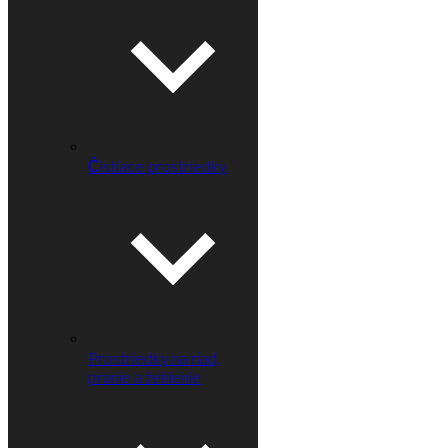
Čistiace prostriedky
Prostriedky na riad,
pranie a žehlenie