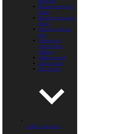
lekárskej
Šľahané mangové
maslo
Šľahané tónovacie
maslo
Tekuté mydlo na
ruky
Tinktúra na
odstránenie
chĺpkov
Voňavý kúpeľ
Zubná pasta
Žlté nechty
Liečivé prípravky