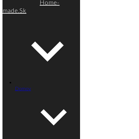
Home-
made.Sk
Domov