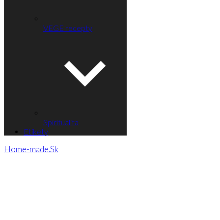
VEGE recepty
Spiritualita
Etikety
Home-made.Sk