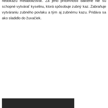
nedokážu metabolizovať. Za jeho prítomnosti baktérie nie sú
schopné vytvárať kyselinu, ktorá spôsobuje zubný kaz. Zabraňuje
vytváraniu zubného povlaku a tým aj zubnému kazu. Pridáva sa
ako sladidlo do žuvačiek.