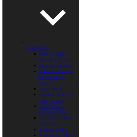
Kozmetika
Aloe vera gél
domáca výroba
Aloe vera krém
Balzám na ruky s
bambuckým
maslom
Deodorant
Dezinfekčný gél a
sprej na ruky
Dvojfázový
odličovač očí
Farbenie vlasov
Hennou
Krém na ruky
Masážne a telové