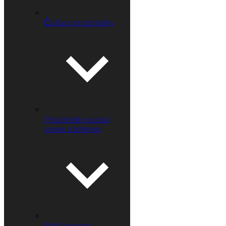
Čistiace prostriedky
Prostriedky na riad,
pranie a žehlenie
RAW recepty