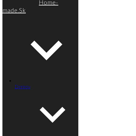
Home-
made.Sk
Domov