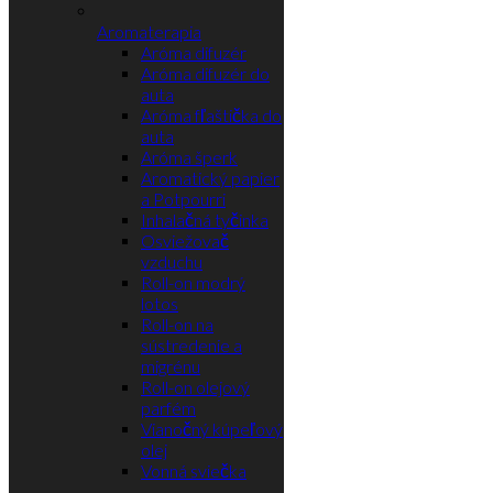
Aromaterapia
Aróma difuzér
Aróma difuzér do
auta
Aróma fľaštička do
auta
Aróma šperk
Aromatický papier
a Potpourri
Inhalačná tyčinka
Osviežovač
vzduchu
Roll-on modrý
lotos
Roll-on na
sústredenie a
migrénu
Roll-on olejový
parfém
Vianočný kúpeľový
olej
Vonná sviečka