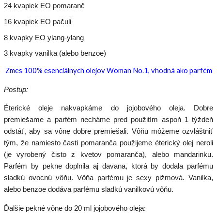
24 kvapiek EO pomaranč
16 kvapiek EO pačuli
8 kvapky EO ylang-ylang
3 kvapky vanilka (alebo benzoe)
Zmes 100% esenciálnych olejov Woman No.1, vhodná ako parfém
Postup:
Éterické oleje nakvapkáme do jojobového oleja. Dobre
premiešame a parfém necháme pred použitím aspoň 1 týždeň
odstáť, aby sa vône dobre premiešali. Vôňu môžeme ozvláštniť
tým, že namiesto časti pomaranča použijeme éterický olej neroli
(je vyrobený čisto z kvetov pomaranča), alebo mandarinku.
Parfém by pekne doplnila aj davana, ktorá by dodala parfému
sladkú ovocnú vôňu. Vôňa parfému je sexy pižmová. Vanilka,
alebo benzoe dodáva parfému sladkú vanilkovú vôňu.
Ďalšie pekné vône do 20 ml jojobového oleja: