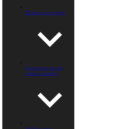
Čistiace prostriedky
Prostriedky na riad,
pranie a žehlenie
RAW recepty