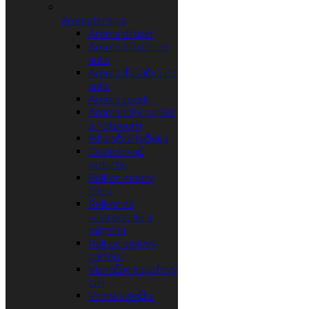
Aromaterapia
Aróma difuzér
Aróma difuzér do
auta
Aróma fľaštička do
auta
Aróma šperk
Aromatický papier
a Potpourri
Inhalačná tyčinka
Osviežovač
vzduchu
Roll-on modrý
lotos
Roll-on na
sústredenie a
migrénu
Roll-on olejový
parfém
Vianočný kúpeľový
olej
Vonná sviečka