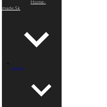
Home-
made.Sk
Domov