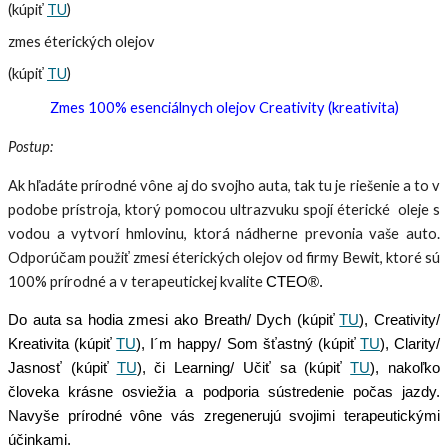
(kúpiť
TU
)
zmes éterických olejov
(kúpiť
TU
)
Zmes 100% esenciálnych olejov Creativity (kreativita)
Postup:
Ak hľadáte prírodné vône aj do svojho auta, tak tu je riešenie a to v
podobe prístroja, ktorý pomocou ultrazvuku spojí éterické oleje s
vodou a vytvorí hmlovinu, ktorá nádherne prevonia vaše auto.
Odporúčam použiť zmesi éterických olejov od firmy Bewit, ktoré sú
100% prírodné a v terapeutickej kvalite
CTEO®
.
Do auta sa hodia zmesi ako Breath/ Dych (kúpiť
TU
), Creativity/
Kreativita (kúpiť
TU
), I´m happy/ Som šťastný (kúpiť
TU
), Clarity/
Jasnosť (kúpiť
TU
), či Learning/ Učiť sa (kúpiť
TU
), nakoľko
človeka krásne osviežia a podporia sústredenie počas jazdy.
Navyše prírodné vône vás zregenerujú svojimi terapeutickými
účinkami.