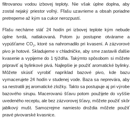
filtrovanou vodou izbovej teploty. Nie však úplne doplna, aby
zostal nejaký priestor voľný. Fľašu uzavrieme a obsah poriadne
pretrepeme až kým sa cukor nerozpustí.
Fľašu necháme stáť 24 hodín pri izbovej teplote kým nebude
úplne tvrdá, natlakovaná. Potom ju postupne otvárame a
vypúšťame CO
, ktoré sa nahromadilo pri kvasení. A zázvorové
2
pivo je hotové. Skladujeme v chladničke, aby sme zastavili ďalšie
kvasenie a vypijeme do 1 týždňa. Takýmto spôsobom si môžete
pripraviť aj bylinkové pivá. Najlepšie je použiť aromatické bylinky.
Môžete skúsiť vyrobiť napríklad bazové pivo, kde bazu
vymacerujete 24 hodín v studenej vode. Baza sa neprevára, aby
sa nestratili jej aromatické zložky. Takto sa postupuje aj pri výrobe
bazového sirupu. Macerovanú šťavu potom použijete do vyššie
uvedeného receptu, ale bez zázvorovej šťavy, môžete použiť skôr
jablkový mušt. Samozrejme namiesto droždia môžete použiť
pravé pivovarské kvasnice.