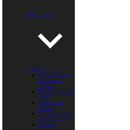
RAW recepty
VEGAN recepty
Amarantová kaša
čokoládová s
banánmi
Čokoládový Kudzu
puding
Domáce kari
korenie
Domáci veganský
syr krémový
Hummus
Chai latte