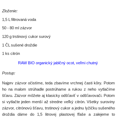
Zloženie:
1,5 L filtrovaná voda
50 - 80 ml zázvor
120 g trstinový cukor surový
1 ČL sušené droždie
1 ks citrón
RAW BIO organický jablčný ocot, veľmi chutný
Postup:
Najprv zázvor očistíme, teda zbavíme vrchnej časti kôry. Potom
ho na malom strúhadle postrúhame a rukou z neho vytlačíme
šťavu. Zázvor môžete aj klasicky odšťaviť v odšťavovači. Potom
si vytlačte jeden menší až stredne veľký citrón. Všetky suroviny
zázvor, citrónovú šťavu, trstinový cukor a jednu lyžičku sušeného
droždia dáme do 1,5 litrovej plastovej fľaše a zalejeme to