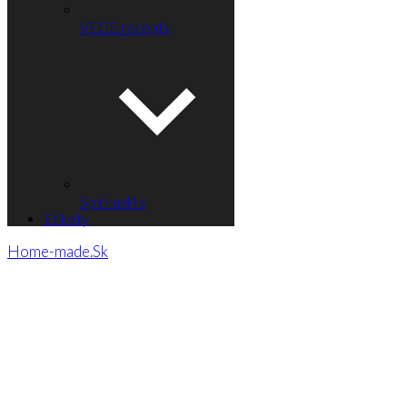
VEGE recepty
Spiritualita
Etikety
Home-made.Sk