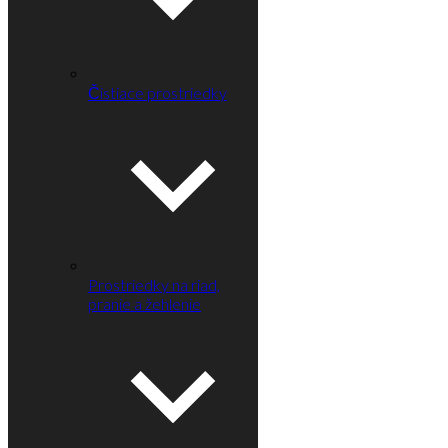
Čistiace prostriedky
Prostriedky na riad,
pranie a žehlenie