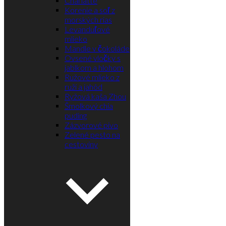
Korenie a soľ z
morských rias
Levanduľové
mlieko
Mandle v čokoláde
Ovsené vločky s
jablkom a hlohom
Ružové mlieko z
ruží a jahôd
Ryžová kaša Zhou
Šmolkový chia
puding
Zázvorové pivo
Zelené pesto na
cestoviny