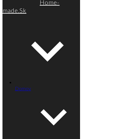
Home-
made.Sk
Domov