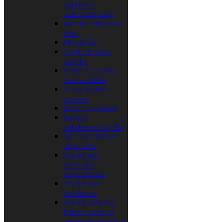
bylinkové
ochutené vody
Modro tyrkysový
likér
Modrý čaj
Ocot z kvetov
pažítky
Pesto z cesnaku
medvedieho
Provensálske
korenie
Recepty z fialiek
Ružový
antidepresívny čaj
Šípkový pleťový
olej a likér
Tinktúra na
bolestivú
menštruáciu
Tinktúra na
bradavice
Tinktúra z bielej
ľalie na opary a
zapálené hnisajúce