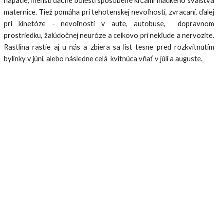
napätie, menštruačné bolesti spôsobené kŕčami hladkého svalstva
maternice. Tiež pomáha pri tehotenskej nevoľnosti, zvracaní, ďalej
pri kinetóze - nevoľnosti v aute, autobuse, dopravnom
prostriedku, žalúdočnej neuróze a celkovo pri nekľude a nervozite.
Rastlina rastie aj u nás a zbiera sa list tesne pred rozkvitnutím
bylinky v júni, alebo následne celá kvitnúca vňať v júli a auguste.