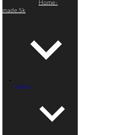
Home-
made.Sk
Domov