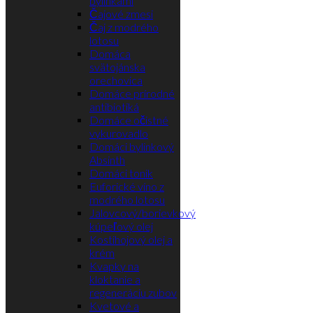
Čajové zmesi
Čaj z modrého
lotosu
Domáca
svätojánska
orechovica
Domáce prírodné
antibiotiká
Domáce očistné
vykurovadlo
Domáci bylinkový
Absinth
Domáci tonik
Euforické víno z
modrého lotosu
Jalovcový/borievkový
kúpeľový olej
Kostihojový olej a
krém
Kvapky na
kloktanie a
regeneráciu zubov
Kvetové a