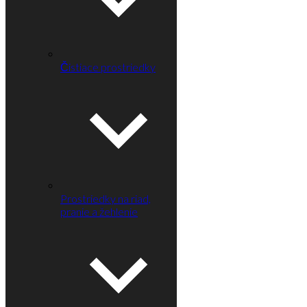
Čistiace prostriedky
Prostriedky na riad,
pranie a žehlenie