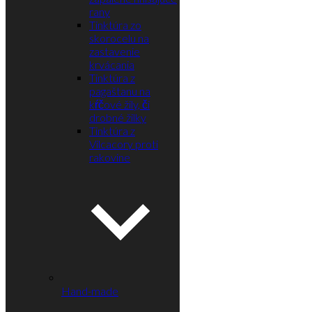
rany
Tinktúra zo
skorocelu na
zastavenie
krvácania
Tinktúra z
pagaštanu na
kŕčové žily, či
drobné žilky
Tinktúra z
Vilcacory proti
rakovine
Hand-made