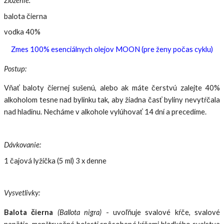
Zloženie:
balota čierna
vodka 40%
Zmes 100% esenciálnych olejov MOON (pre ženy počas cyklu)
Postup:
Vňať baloty čiernej sušenú, alebo ak máte čerstvú zalejte 40%
alkoholom tesne nad bylinku tak, aby žiadna časť byliny nevytŕčala
nad hladinu. Necháme v alkohole vylúhovať 14 dní a precedíme.
Dávkovanie:
1 čajová lyžička (5 ml) 3 x denne
Vysvetlivky:
Balota čierna
(Ballota nigra)
- u
voľňuje svalové kŕče, svalové