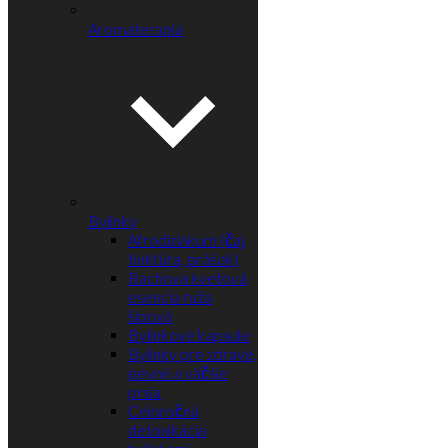
Aromaterapia
Bylinky
Afrodiziakum (čaj,
tinktúra, prášok)
Bachova kvetová
esencia ruža
šípová
Bylinkové kapsule
Bylinky pre zdravé,
pevné a väčšie
prsia
Celoročná
detoxikácia
bylinkami