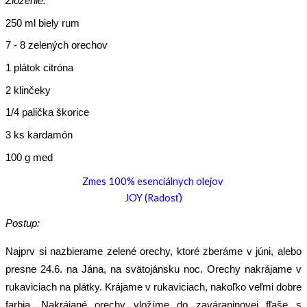
Zloženie:
250 ml biely rum
7 - 8 zelených orechov
1 plátok citróna
2 klinčeky
1/4 palička škorice
3 ks kardamón
100 g med
Zmes 100% esenciálnych olejov
JOY (Radosť)
Postup:
Najprv si nazbierame zelené orechy, ktoré zberáme v júni, alebo
presne 24.6. na Jána, na svätojánsku noc. Orechy nakrájame v
rukaviciach na plátky. Krájame v rukaviciach, nakoľko veľmi dobre
farbia. Nakrájané orechy vložíme do zaváraninovej fľaše s