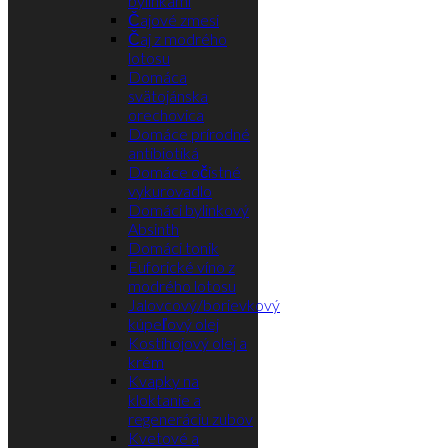
Čajové zmesi
Čaj z modrého
lotosu
Domáca
svätojánska
orechovica
Domáce prírodné
antibiotiká
Domáce očistné
vykurovadlo
Domáci bylinkový
Absinth
Domáci tonik
Euforické víno z
modrého lotosu
Jalovcový/borievkový
kúpeľový olej
Kostihojový olej a
krém
Kvapky na
kloktanie a
regeneráciu zubov
Kvetové a