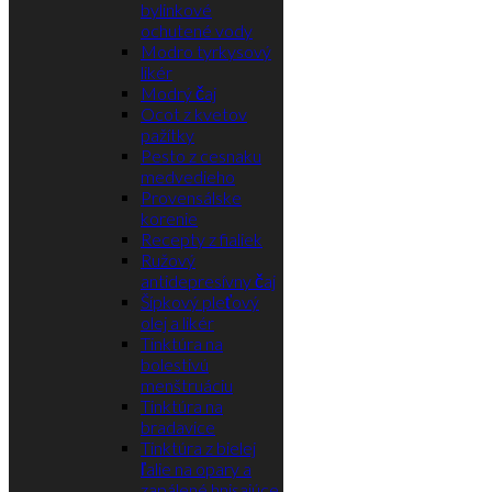
bylinkové
ochutené vody
Modro tyrkysový
likér
Modrý čaj
Ocot z kvetov
pažítky
Pesto z cesnaku
medvedieho
Provensálske
korenie
Recepty z fialiek
Ružový
antidepresívny čaj
Šípkový pleťový
olej a likér
Tinktúra na
bolestivú
menštruáciu
Tinktúra na
bradavice
Tinktúra z bielej
ľalie na opary a
zapálené hnisajúce