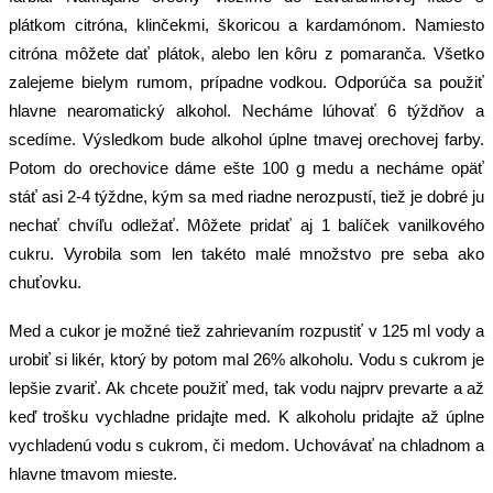
plátkom citróna, klinčekmi, škoricou a kardamónom. Namiesto
citróna môžete dať plátok, alebo len kôru z pomaranča. Všetko
zalejeme bielym rumom, prípadne vodkou. Odporúča sa použiť
hlavne nearomatický alkohol. Necháme lúhovať 6 týždňov a
scedíme. Výsledkom bude alkohol úplne tmavej orechovej farby.
Potom do orechovice dáme ešte 100 g medu a necháme opäť
stáť asi 2-4 týždne, kým sa med riadne nerozpustí, tiež je dobré ju
nechať chvíľu odležať. Môžete pridať aj 1 balíček vanilkového
cukru. Vyrobila som len takéto malé množstvo pre seba ako
chuťovku.
Med a cukor je možné tiež zahrievaním rozpustiť v 125 ml vody a
urobiť si likér, ktorý by potom mal 26% alkoholu. Vodu s cukrom je
lepšie zvariť. Ak chcete použiť med, tak vodu najprv prevarte a až
keď trošku vychladne pridajte med. K alkoholu pridajte až úplne
vychladenú vodu s cukrom, či medom. Uchovávať na chladnom a
hlavne tmavom mieste.