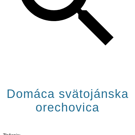
Domáca svätojánska
orechovica