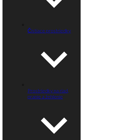
Čistiace prostriedky
Prostriedky na riad,
pranie a žehlenie