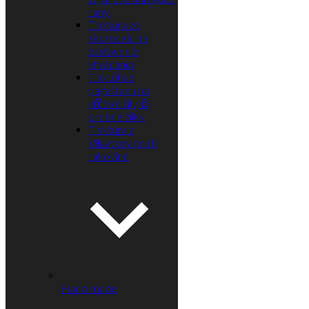
rany
Tinktúra zo
skorocelu na
zastavenie
krvácania
Tinktúra z
pagaštanu na
kŕčové žily, či
drobné žilky
Tinktúra z
Vilcacory proti
rakovine
Hand-made