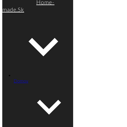
Home-
made.Sk
Domov