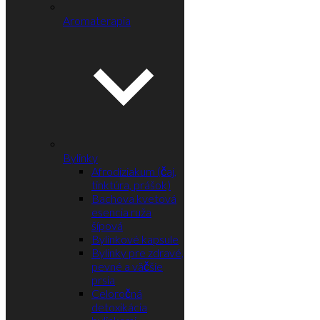
Aromaterapia
Bylinky
Afrodiziakum (čaj,
tinktúra, prášok)
Bachova kvetová
esencia ruža
šípová
Bylinkové kapsule
Bylinky pre zdravé,
pevné a väčšie
prsia
Celoročná
detoxikácia
bylinkami