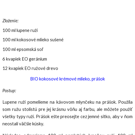
Zloženie:
100 ml lupene ruží
100 ml kokosové mlieko sušené
100 ml epsomská soľ
6 kvapiek EO geránium
12 kvapiek EO ružové drevo
BIO kokosové krémové mlieko, prášok
Postup:
Lupene ruží pomelieme na kávovom mlynčeku na prášok. Použila
som ružu stolistú pre jej krásnu vôňu aj farbu, ale môžete použiť
všetky typy ruží. Prášok ešte preosejte cez jemné sitko, aby v ňom
neostali väčšie kúsky.