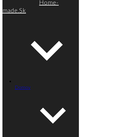
Home-
made.Sk
Domov