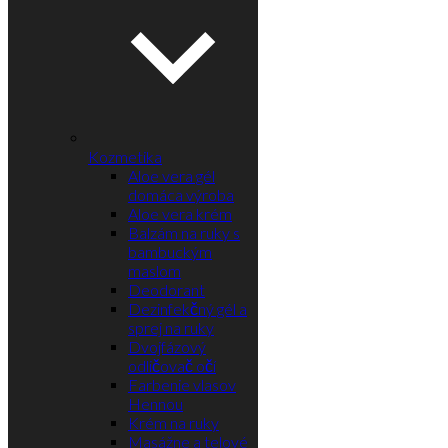
Kozmetika
Aloe vera gél
domáca výroba
Aloe vera krém
Balzám na ruky s
bambuckým
maslom
Deodorant
Dezinfekčný gél a
sprej na ruky
Dvojfázový
odličovač očí
Farbenie vlasov
Hennou
Krém na ruky
Masážne a telové