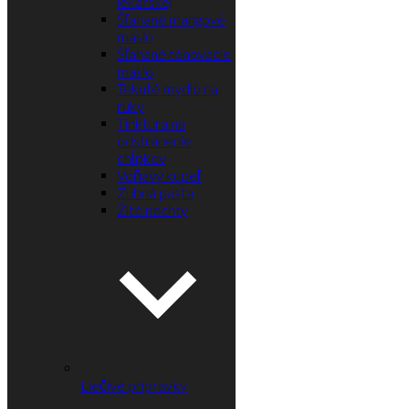
lekárskej
Šľahané mangové
maslo
Šľahané tónovacie
maslo
Tekuté mydlo na
ruky
Tinktúra na
odstránenie
chĺpkov
Voňavý kúpeľ
Zubná pasta
Žlté nechty
Liečivé prípravky