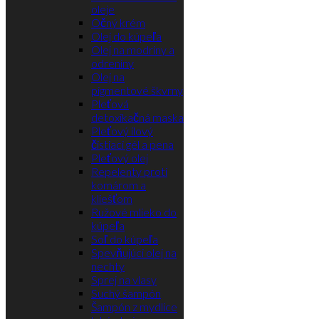
oleje
Očný krém
Olej do kúpeľa
Olej na modriny a
odreniny
Olej na
pigmentové škvrny
Pleťová
detoxikačná maska
Pleťový ílový
čistiaci gél a pena
Pleťový olej
Repelenty proti
komárom a
kliešťom
Ružové mlieko do
kúpeľa
Soľ do kúpeľa
Spevňujúci olej na
nechty
Sprej na vlasy
Suchý šampón
Šampón z mydlice