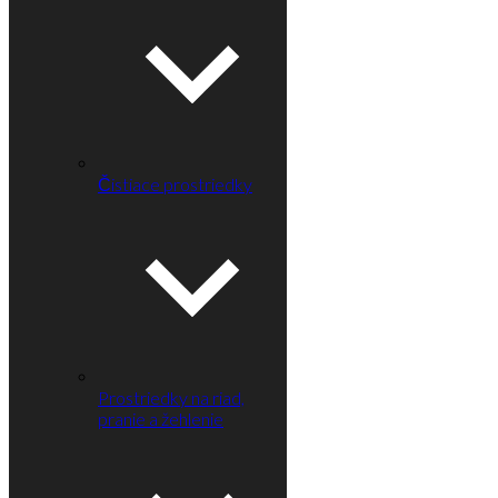
Čistiace prostriedky
Prostriedky na riad,
pranie a žehlenie