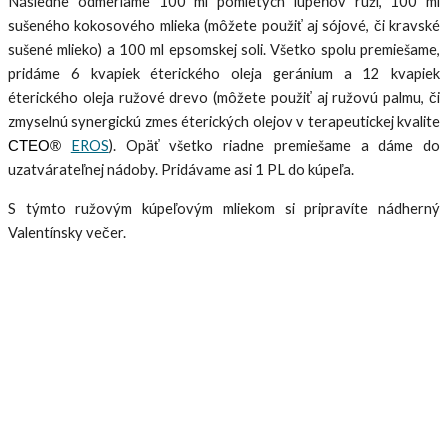
Následne odmeriame 100 ml pomletých lupeňov ruží, 100 ml
sušeného kokosového mlieka (môžete použiť aj sójové, či kravské
sušené mlieko) a 100 ml epsomskej soli. Všetko spolu premiešame,
pridáme 6 kvapiek éterického oleja geránium a 12 kvapiek
éterického oleja ružové drevo (môžete použiť aj ružovú palmu, či
zmyselnú synergickú zmes éterických olejov v terapeutickej kvalite
EROS
). Opäť všetko riadne premiešame a dáme do
CTEO®
uzatvárateľnej nádoby. Pridávame asi 1 PL do kúpeľa.
S týmto ružovým kúpeľovým mliekom si pripravíte nádherný
Valentínsky večer.