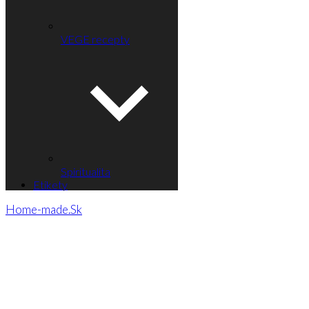
VEGE recepty
Spiritualita
Etikety
Home-made.Sk