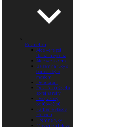
Kozmetika
Aloe vera gél
domáca výroba
Aloe vera krém
Balzám na ruky s
bambuckým
maslom
Deodorant
Dezinfekčný gél a
sprej na ruky
Dvojfázový
odličovač očí
Farbenie vlasov
Hennou
Krém na ruky
Masážne a telové