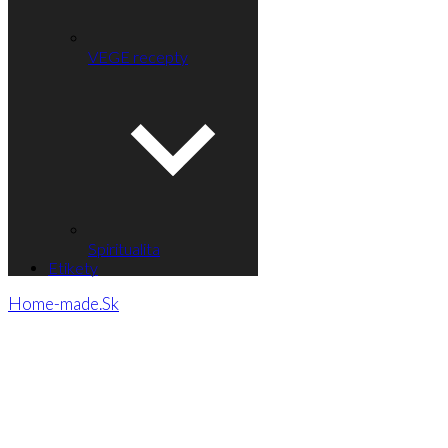
VEGE recepty
Spiritualita
Etikety
Home-made.Sk