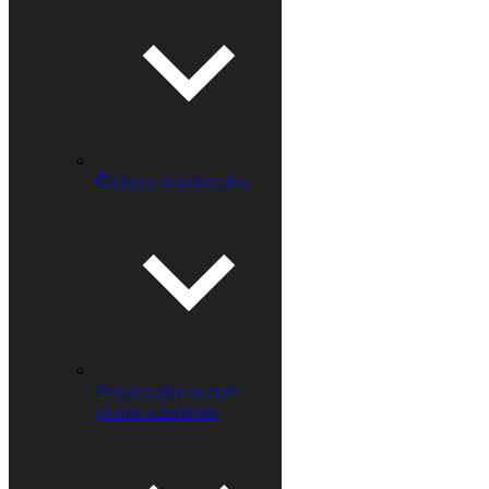
Čistiace prostriedky
Prostriedky na riad,
pranie a žehlenie