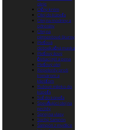
oleje
Očný krém
Olej do kúpeľa
Olej na modriny a
odreniny
Olej na
pigmentové škvrny
Pleťová
detoxikačná maska
Pleťový ílový
čistiaci gél a pena
Pleťový olej
Repelenty proti
komárom a
kliešťom
Ružové mlieko do
kúpeľa
Soľ do kúpeľa
Spevňujúci olej na
nechty
Sprej na vlasy
Suchý šampón
Šampón z mydlice