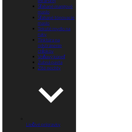
lekárskej
Šľahané mangové
maslo
Šľahané tónovacie
maslo
Tekuté mydlo na
ruky
Tinktúra na
odstránenie
chĺpkov
Voňavý kúpeľ
Zubná pasta
Žlté nechty
Liečivé prípravky