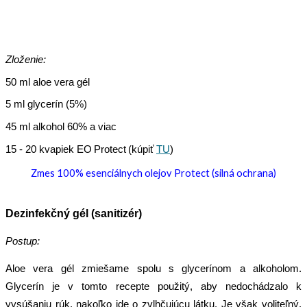
Zloženie:
50 ml aloe vera gél
5 ml glycerín (5%)
45 ml alkohol 60% a viac
15 - 20 kvapiek EO
P
rotect
(kúpiť
TU
)
Zmes 100% esenciálnych olejov Protect (silná ochrana)
Dezinfekčný gél (sanitizér)
Postup:
Aloe vera gél zmiešame spolu s glycerínom a alkoholom.
Glycerín je v tomto recepte použitý, aby nedochádzalo k
vysúšaniu rúk, nakoľko ide o zvlhčujúcu látku. Je však voliteľný,