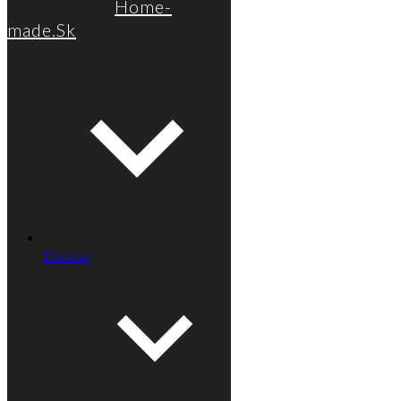
Home-
made.Sk
Domov