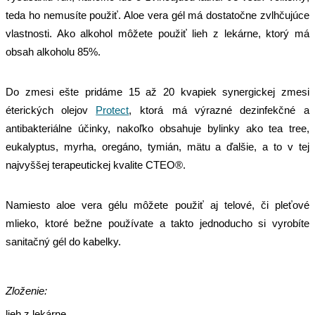
teda ho nemusíte použiť. Aloe vera gél má dostatočne zvlhčujúce
vlastnosti. Ako alkohol môžete použiť lieh z lekárne, ktorý má
obsah alkoholu 85%.
Do zmesi ešte pridáme 15 až 20 kvapiek synergickej zmesi
éterick
ých
olej
ov
Protect
, ktorá má
výrazné
dezinfekčné a
antibakteriálne účinky, nakoľko obsahuje bylinky ako
tea tree,
eukalyptus, myrha, oregáno, tymián, mätu a ďalšie, a to v tej
najvyššej terapeutickej kvalite CTEO®
.
Namiesto aloe vera gélu môžete použiť aj telové, či pleťové
mlieko, ktoré bežne používate a takto jednoducho si vyrobíte
sanitačný gél do kabelky.
Zloženie:
lieh z lekárne